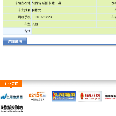
车辆所在地
陕西省.咸阳市.彬 县
发
车主姓名
何彬龙
司机手机
13201669823
车
车型
其他
备注
详细说明