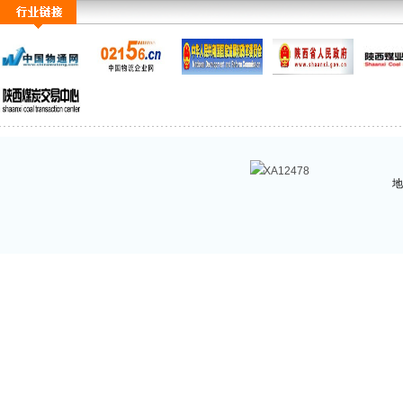
XA12478
地