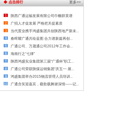
点击排行
更多>>
陕西广通运输发展有限公司巾帼群英谱
广招人才促发展 严格把关提素质
当代置业携手鸿盛集团共创陕西地产新未...
春晖耀广通共绘蓝图 合力谱新篇再创...
广通公司、万晟通公司2012年工作会...
海南行之“七律”
陕西鸿盛实业集团第三届“广通杯”职工...
广通公司荣获陕煤运销集团“庆五一·展...
鸿盛集团举办2015物流管理人员培训...
广通含笑迎嘉宾，载歌载舞谢深情——记...