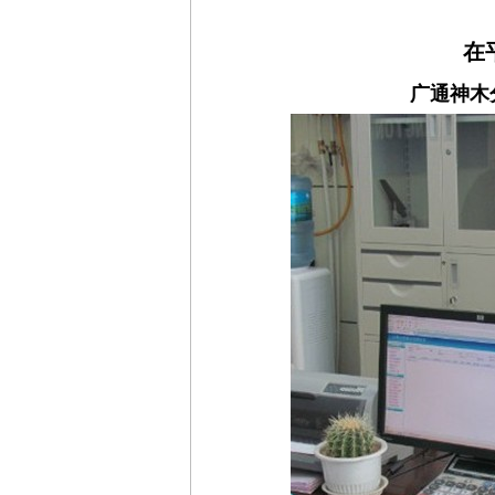
在
广通神木