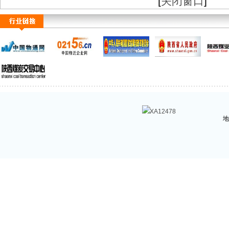
[
关闭窗口
]
XA12478
地