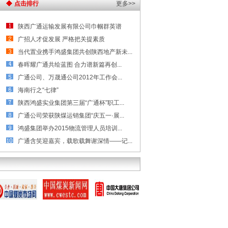
点击排行
更多>>
陕西广通运输发展有限公司巾帼群英谱
广招人才促发展 严格把关提素质
当代置业携手鸿盛集团共创陕西地产新未...
春晖耀广通共绘蓝图 合力谱新篇再创...
广通公司、万晟通公司2012年工作会...
海南行之“七律”
陕西鸿盛实业集团第三届“广通杯”职工...
广通公司荣获陕煤运销集团“庆五一·展...
鸿盛集团举办2015物流管理人员培训...
广通含笑迎嘉宾，载歌载舞谢深情——记...