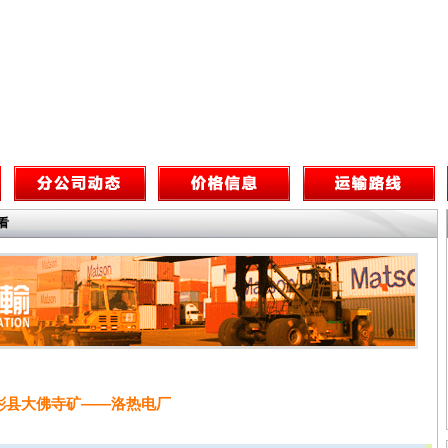
看
彬县大佛寺矿——洛热电厂