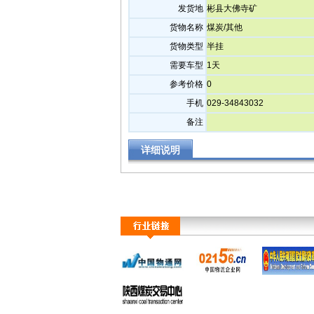
发货地
彬县大佛寺矿
货物名称
煤炭/其他
货物类型
半挂
需要车型
1天
参考价格
0
手机
029-34843032
备注
详细说明