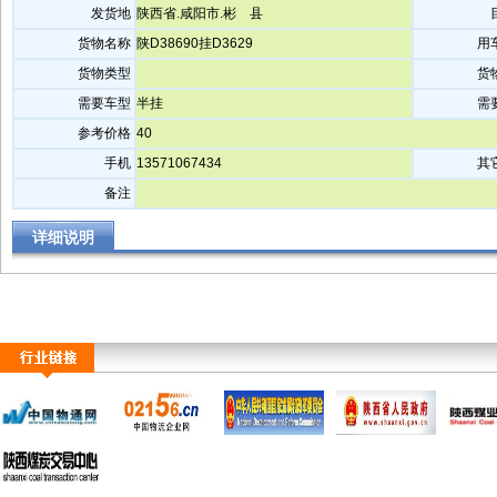
发货地
陕西省.咸阳市.彬 县
货物名称
陕D38690挂D3629
用
货物类型
货
需要车型
半挂
需
参考价格
40
手机
13571067434
其
备注
详细说明