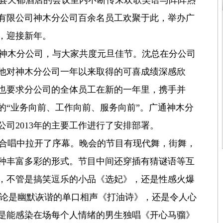
神木县天都酒店的会议室内不断传来欢歌笑语与阵阵热
有限公司神木分公司百余名员工欢聚于此，举办广
会，迎接新年。
神木分公司，与大家共度元旦佳节。沈总在分公司
他对神木分公司一年以来取得的可喜成绩深感欣
也要求分公司的全体员工在新的一年里，携手并
的“业务向前、工作向前、服务向前”。广通神木分
司2013年的主要工作进行了安排部署。
合唱中拉开了序幕。晚会的节目有现代舞，街舞，
种丰富多彩的形式。节目中间还穿插有猜谜语等互
，不管是搞笑逗乐的小品《选妃》，还是性感火爆
；无论是幽默诙谐的单口相声《打油诗》，还是令人心
是能感染在场每个人情绪的男生独唱《开心马骝》