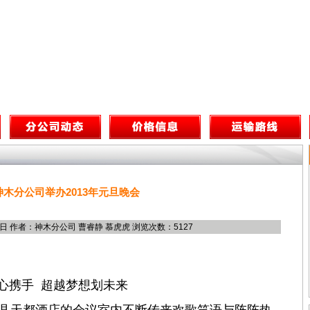
神木分公司举办2013年元旦晚会
6日 作者：神木分公司 曹睿静 慕虎虎 浏览次数：5127
心携手 超越梦想划未来