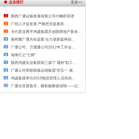
点击排行
更多>>
陕西广通运输发展有限公司巾帼群英谱
广招人才促发展 严格把关提素质
当代置业携手鸿盛集团共创陕西地产新未...
春晖耀广通共绘蓝图 合力谱新篇再创...
广通公司、万晟通公司2012年工作会...
海南行之“七律”
陕西鸿盛实业集团第三届“广通杯”职工...
广通公司荣获陕煤运销集团“庆五一·展...
鸿盛集团举办2015物流管理人员培训...
广通含笑迎嘉宾，载歌载舞谢深情——记...