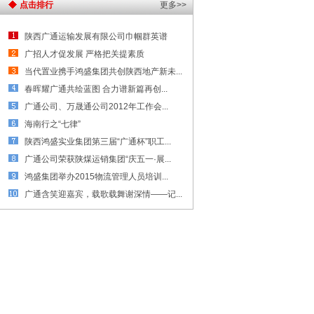
点击排行
更多>>
陕西广通运输发展有限公司巾帼群英谱
广招人才促发展 严格把关提素质
当代置业携手鸿盛集团共创陕西地产新未...
春晖耀广通共绘蓝图 合力谱新篇再创...
广通公司、万晟通公司2012年工作会...
海南行之“七律”
陕西鸿盛实业集团第三届“广通杯”职工...
广通公司荣获陕煤运销集团“庆五一·展...
鸿盛集团举办2015物流管理人员培训...
广通含笑迎嘉宾，载歌载舞谢深情——记...