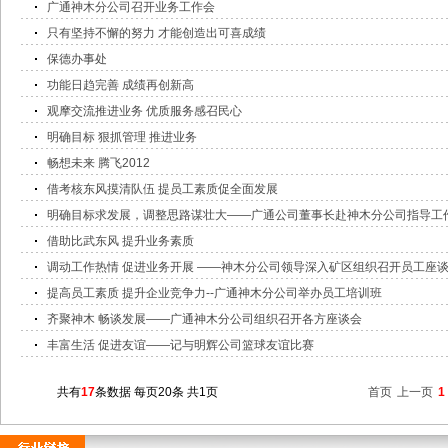
广通神木分公司召开业务工作会
只有坚持不懈的努力 才能创造出可喜成绩
保德办事处
功能日趋完善 成绩再创新高
观摩交流推进业务 优质服务感召民心
明确目标 狠抓管理 推进业务
畅想未来 腾飞2012
借考核东风摸清队伍 提员工素质促全面发展
明确目标求发展，调整思路谋壮大——广通公司董事长赴神木分公司指导工
借助比武东风 提升业务素质
调动工作热情 促进业务开展 ——神木分公司领导深入矿区组织召开员工座
提高员工素质 提升企业竞争力--广通神木分公司举办员工培训班
齐聚神木 畅谈发展——广通神木分公司组织召开各方座谈会
丰富生活 促进友谊——记与明辉公司篮球友谊比赛
共有
17
条数据 每页20条 共1页
首页
上一页
1