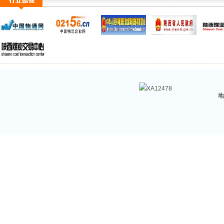
XA12478
地